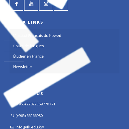
QUICK LINKS
L’Institut Français du Koweït
Cours de langues
Étudier en France
Newsletter
CONTACT US
(+965) 22022569 /70 /71
(+965) 66266980
info@ifk.edu.kw