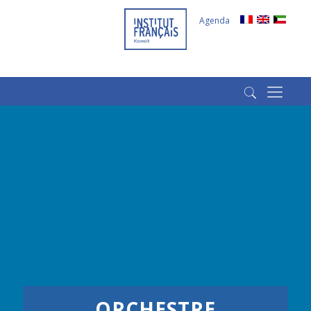
Agenda
(+965) 22022569
(+965) 66266980
ORCHESTRE