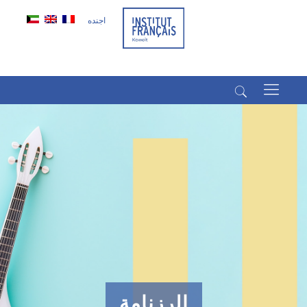
اجنده
(+965) 22022569
(+965) 66266980
الرزنامة