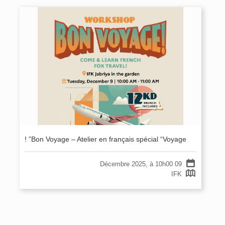
Bon Voyage – Atelier en français spécial “Voyage” !
Envie d’apprendre le français pour mieux voyager ?
Cet atelier vous permettra d’acquérir les phrases es
sentielles, le tout à travers des dialogues et jeux de
Bon Voyage – Atelier en français spécial “Voyage” !
rôle pratiques et amusants.
09 Décembre 2025, à 10h00
09 Décembre 2025, à 10h00
IFK
IFK