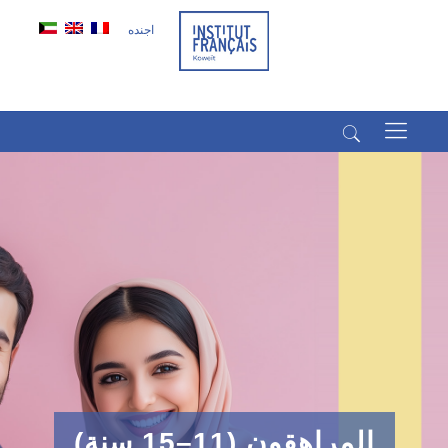
اجنده
(+965) 22022569
(+965) 66266980
المراهقون (11–15 سنة)