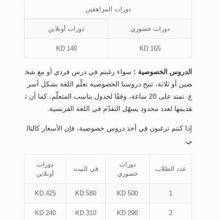
دورات المراهقين
دورات حضوري
دورات أونلاين
140 KD
165 KD
الدروس الخصوصية :
سواء رغبتم في درس فردي أو مع شخ
صين أو ثلاثة، تتيح دروسنا الخصوصية تعلّم اللغة بشكل أسر
ع. تمتد على 20 ساعة، وفقًا لجدول يناسب المتعلّم، كما أن ت
قديمها لعدد محدود يسهّل التقدّم في اللغة الفرنسية.
إذا كنتم ترغبون في أخذ دروس خصوصية، فإن الأسعار كالتال
ي:
دورات
دورات
عدد الطلاب
في البيت
حضوري
أونلاين
425 KD
580 KD
500 KD
1
240 KD
310 KD
290 KD
2