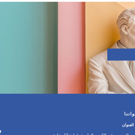
اننا
العنوان