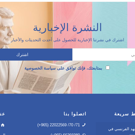
النشرة الإخبارية
اشترك في نشرتنا الإخبارية للحصول على أحدث التحديثات والأخبار
بمتابعتك، فإنك توافق على سياسة الخصوصية
ط سريعة
اتصلوا بنا
عنو
(+965) 22022569 /70 /71
هد الفرنسي في
يت