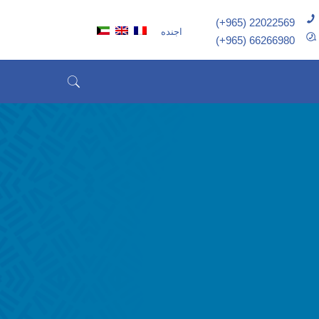
(+965) 22022569
اجنده
(+965) 66266980