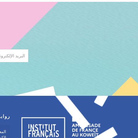
رواب
المع
الكو