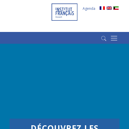
Agenda
(+965) 22022569
(+965) 66266980
DÉCOUVREZ LES