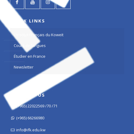
QUICK LINKS
L’Institut Français du Koweït
Cours de langues
Étudier en France
Newsletter
CONTACT US
(+965) 22022569 /70 /71
(+965) 66266980
info@ifk.edu.kw