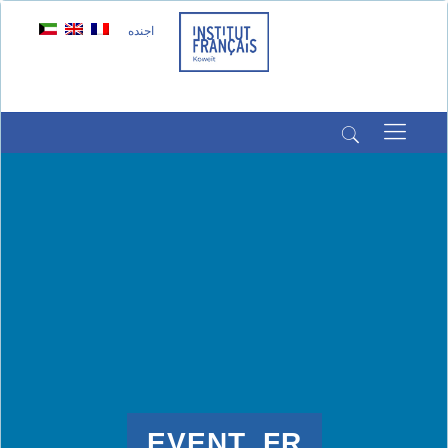
اجنده
(+965) 22022569
(+965) 66266980
EVENT_FR