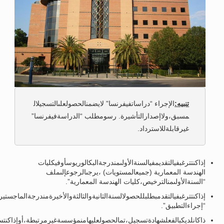
تنبيه:
الإجراء “دراساتفيفرنسا” لايضمنالحصولعلىالتسجيلال
مسبق،ولاإصدارالتأشيرة. رسومطلب “الدراسةفيفرنسا”
غيرقابلةللاسترداد.
إذاكنتترغبفيالتقديمفيالسنةالأولىمندرجةالبكالوريوسأوفيكليات
الهندسة المعمارية (جميعالمستويات) ،يرجىالرجوعإلىملف
“السنةالأولىمنالترخيص،كليات الهندسة المعمارية”.
إذاكنتترغبفيالتقدمبطلبللحصولالسنةالثانيةوالثالثةوالأخيرةمندرجةالماجستي
“إجراءالتطبيق”.
ذاكانلديكبالفعلشهادةتسجيل،تمالحصولعليهامنمؤسسةغيرمرتبطة،أوإذاكنتست