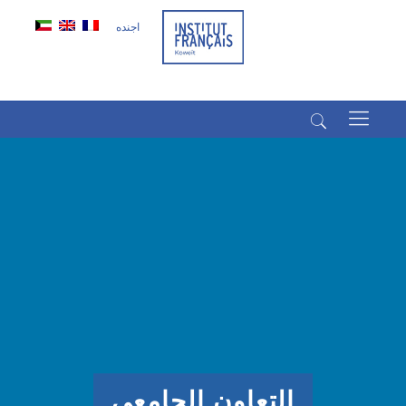
اجنده
(+965) 22022569
(+965) 66266980
التعاون الجامعي