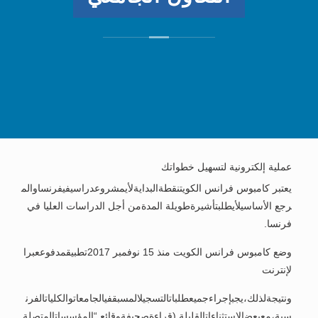
عملية إلكترونية لتسهيل خطواتك
يعتبر كامبوس فرانس الكويتنقطةالبدايةلأيمشروعدراسيفيفرنساوالم
رجع الأساسيلأيطلبتأشيرةطويلة المدةمن أجل الدراسات العليا في
فرنسا.
وضع كامبوس فرانس الكويت منذ 15 نوفمبر 2017تطبيقمدفوععبرا
لإنترنت
ونتيجةلذلك،يجبإجراءجميعطلباتالتسجيلالمسبقفيالجامعاتوالكلياتالفرن
سية،معبعضالاستثناءاتالقليلة (قراءةصحيفةوقائع “المؤسساتالمتصلة