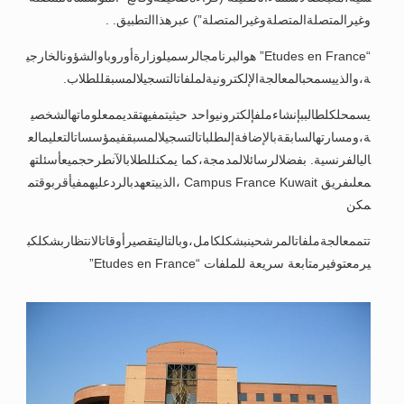
وغيرالمتصلةالمتصلةوغيرالمتصلة”) عبرهذاالتطبيق. .
“Etudes en France” هوالبرنامجالرسميلوزارةأوروباوالشؤونالخارجي
ة،والذييسمحبالمعالجةالإلكترونيةلملفاتالتسجيلالمسبقللطلاب.
يسمحلكلطالببإنشاءملفإلكترونيواحد حيثيتمفيهتقديممعلوماتهالشخصي
ة،ومسارتهالسابقةبالإضافةإلىطلباتالتسجيلالمسبقفيمؤسساتالتعليمالع
اليالفرنسية. بفضلالرسائلالمدمجة،كما يمكنللطلابالآنطرحجميعأسئلته
معلىفريق Campus France Kuwait ،الذييتعهدبالردعليهمفيأقربوقتم
مكن
تتممعالجةملفاتالمرشحينبشكلكامل،وبالتاليتقصيرأوقاتالانتظاربشكلكب
يرمعتوفيرمتابعة سريعة للملفات “Etudes en France”