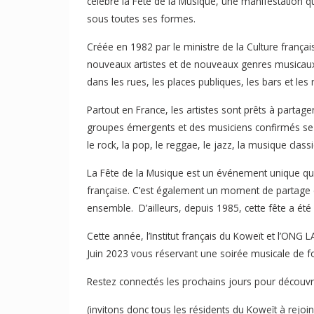
célèbre la Fête de la Musique, une manifestation 
sous toutes ses formes.
Créée en 1982 par le ministre de la Culture françai
nouveaux artistes et de nouveaux genres musicaux. 
dans les rues, les places publiques, les bars et les 
Partout en France, les artistes sont prêts à partager
groupes émergents et des musiciens confirmés se p
le rock, la pop, le reggae, le jazz, la musique classi
La Fête de la Musique est un événement unique qui 
française. C’est également un moment de partage et
ensemble. D’ailleurs, depuis 1985, cette fête a ét
Cette année, l’Institut français du Koweït et l’ONG
Juin 2023 vous réservant une soirée musicale de fol
Restez connectés les prochains jours pour découvrir
(invitons donc tous les résidents du Koweït à rejoi