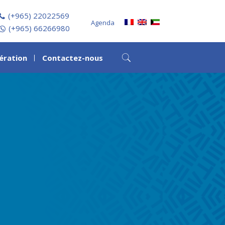
(+965) 22022569
Agenda
(+965) 66266980
ération
Contactez-nous