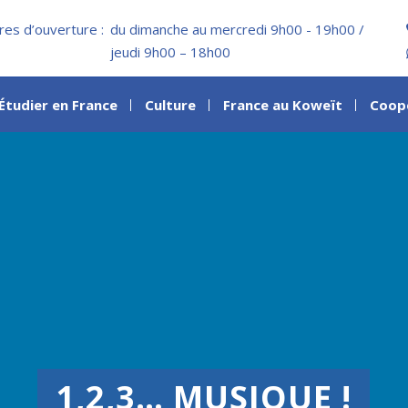
res d’ouverture :
du dimanche au mercredi 9h00 - 19h00 /
jeudi 9h00 – 18h00
Étudier en France
Culture
France au Koweït
Coop
1,2,3… MUSIQUE !