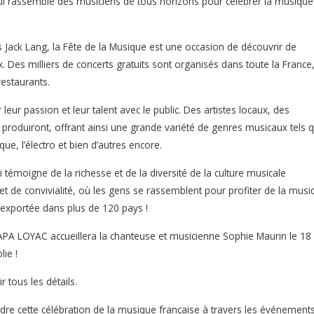
qui rassemble des musiciens de tous horizons pour célébrer la musique
s Jack Lang, la Fête de la Musique est une occasion de découvrir de
Des milliers de concerts gratuits sont organisés dans toute la France
restaurants.
 leur passion et leur talent avec le public. Des artistes locaux, des
roduiront, offrant ainsi une grande variété de genres musicaux tels 
que, l’électro et bien d’autres encore.
témoigne de la richesse et de la diversité de la culture musicale
 de convivialité, où les gens se rassemblent pour profiter de la musi
é exportée dans plus de 120 pays !
 LAPA LOYAC accueillera la chanteuse et musicienne Sophie Maurin le 18
ie !
 tous les détails.
ndre cette célébration de la musique française à travers les événement