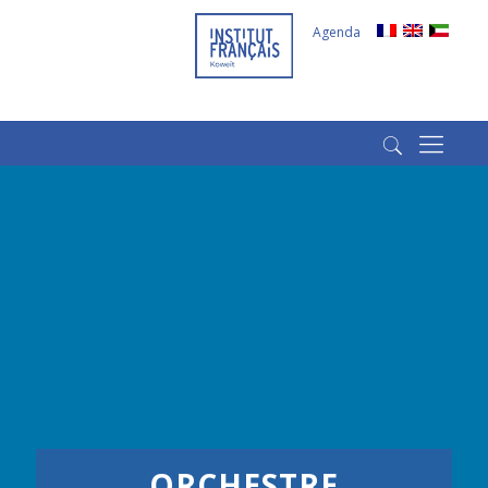
Agenda
(+965) 22022569
(+965) 66266980
ORCHESTRE