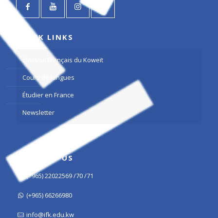
QUICK LINKS
L’Institut Français du Koweït
Cours de langues
Étudier en France
Newsletter
CONTACT US
(+965) 22022569 /70 /71
(+965) 66266980
info@ifk.edu.kw