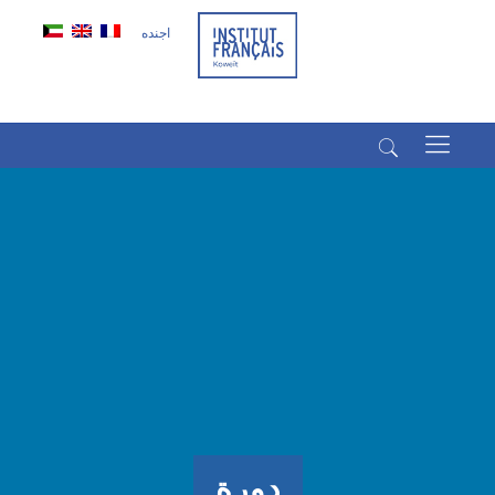
اجنده
(+965) 22022569
(+965) 66266980
دورة