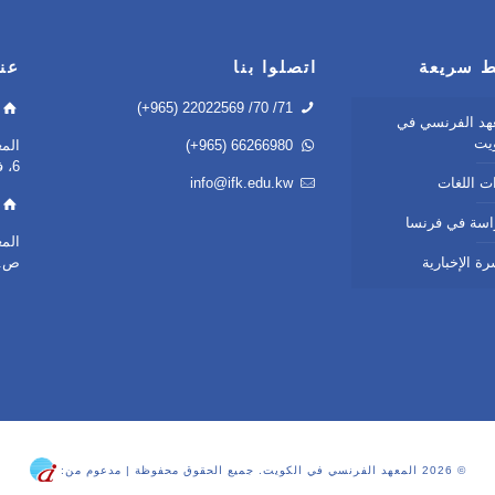
ط سريعة
اتصلوا بنا
عنو
(+965) 22022569 /70 /71
هد الفرنسي في
يت
(+965) 66266980
6، فيلا 41
ت اللغات
info@ifk.edu.kw
اسة في فرنسا
الم
رة الإخبارية
ص.ب 1037 – الصفاة
© 2026 المعهد الفرنسي في الكويت. جميع الحقوق محفوظة | مدعوم من: