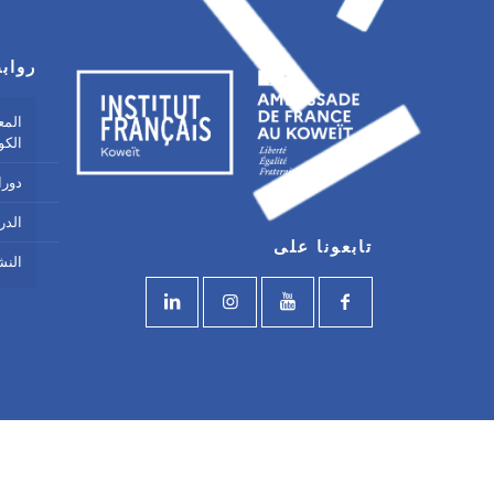
رواب
المع
الكو
دورا
الدر
تابعونا على
النش