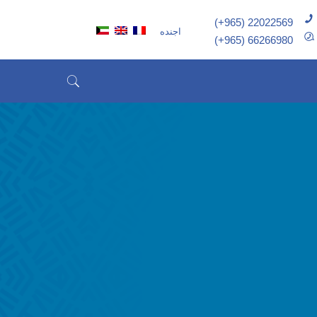
(+965) 22022569
اجنده
(+965) 66266980