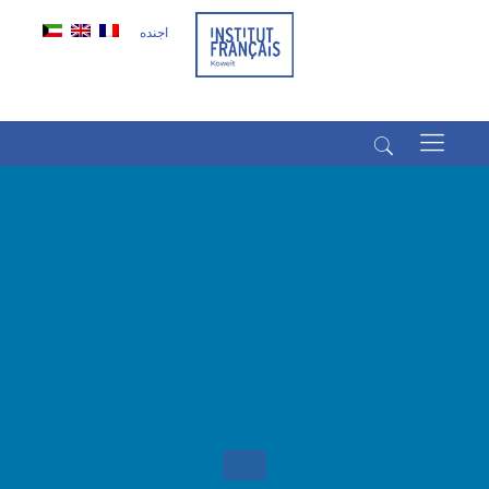
اجنده
(+965) 22022569
(+965) 66266980