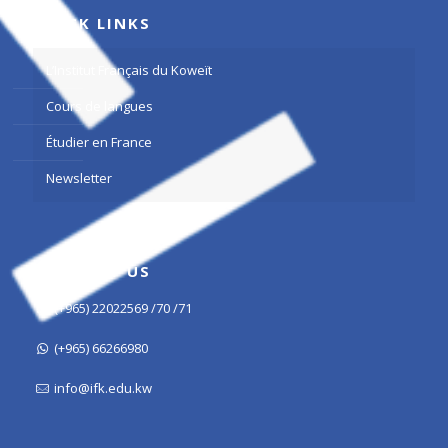
QUICK LINKS
L’Institut Français du Koweït
Cours de langues
Étudier en France
Newsletter
CONTACT US
(+965) 22022569 /70 /71
(+965) 66266980
info@ifk.edu.kw