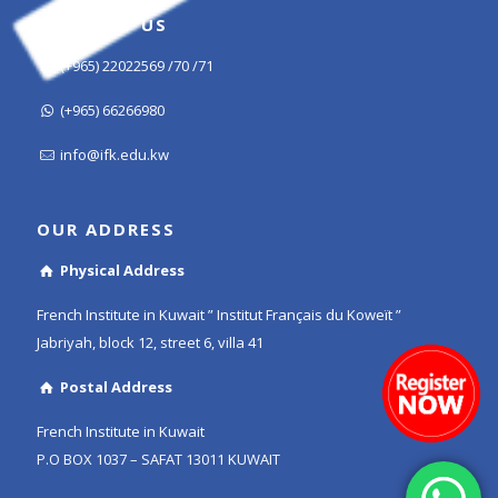
CONTACT US
(+965) 22022569 /70 /71
(+965) 66266980
info@ifk.edu.kw
OUR ADDRESS
Physical Address
French Institute in Kuwait ” Institut Français du Koweït ”
Jabriyah, block 12, street 6, villa 41
Postal Address
French Institute in Kuwait
P.O BOX 1037 – SAFAT 13011 KUWAIT