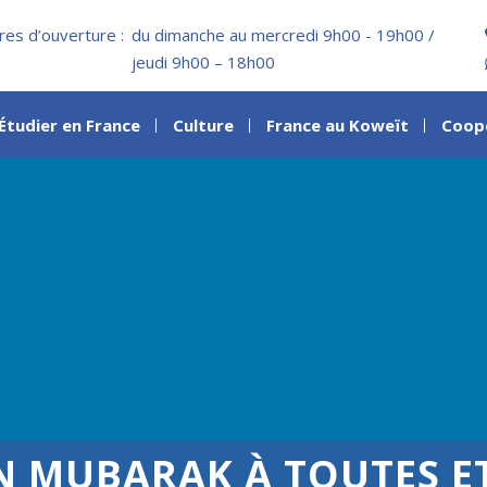
res d’ouverture :
du dimanche au mercredi 9h00 - 19h00 /
jeudi 9h00 – 18h00
Étudier en France
Culture
France au Koweït
Coop
 MUBARAK À TOUTES ET 