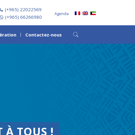
(+965) 22022569
Agenda
(+965) 66266980
ération
Contactez-nous
À TOUS !