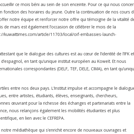
accueillir ce mois béni au sein de son enceinte. Pour ce qui nous concer
en fonction des horaires du jeune. Outre la continuation de nos cours 
fer notre équipe et renforcer notre offre qui témoigne de la vitalité d
is de mars est également l’occasion de célébrer le mois de la
://kuwaittimes.com/article/11703/local/oif-embassies-launch-
tant que le dialogue des cultures est au cœur de l’identité de l’IFK et
s d’espagnol, en tant qu’unique institut européen au Koweït. Et nous
ternationales correspondantes (DELF, TEF, DELE, CIMA), en tant qu’uniq
ertiles entre nos deux pays. L’Institut impulse et accompagne le dialogu
iques, entre artistes, étudiants, élèves, enseignants, chercheurs,
nnes œuvrant pour la richesse des échanges et partenariats entre la
nce, nous relançons également les mobilités étudiantes et plus
entifique, en lien avec le CEFREPA.
tre notre médiathèque qui s’enrichit encore de nouveaux ouvrages et