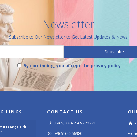
Newsletter
Subscribe to Our Newsletter to Get Latest Updates & News
By continuing, you accept the privacy policy
K LINKS
CONTACT US
OU
(+965) 22022569 /70 /71
P
titut Français du
ït
(+965) 66266980
Frenc