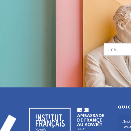
QUIC
L’Ins
Kowe