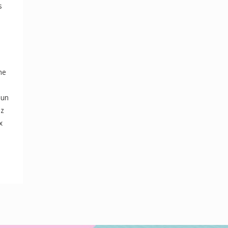
s
ne
 un
ez
x