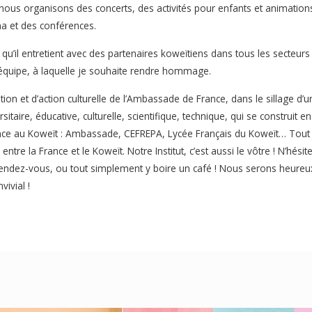
nous organisons des concerts, des activités pour enfants et animation
éma et des conférences.
qu’il entretient avec des partenaires koweïtiens dans tous les secteurs
ne équipe, à laquelle je souhaite rendre hommage.
tion et d’action culturelle de l’Ambassade de France, dans le sillage d’u
sitaire, éducative, culturelle, scientifique, technique, qui se construit en
rance au Koweït : Ambassade, CEFREPA, Lycée Français du Koweït… Tout
tre la France et le Koweït. Notre Institut, c’est aussi le vôtre ! N’hésit
eux rendez-vous, ou tout simplement y boire un café ! Nous serons heureu
ivial !