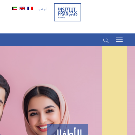
اجنده
(+965) 22022569
(+965) 66266980
الأطفال