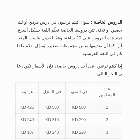
الدروس الخاصة :
سواء كنتم ترغبون في درس فردي أو لش
خصين أو ثلاثة، تتيح دروسنا الخاصة تعلّم اللغة بشكل أسرع.
تمتد هذه الدروس على 20 ساعة، وفقًا لجدول يناسب المتع
لّم، كما أن تقديمها ضمن مجموعات صغيرة يُسهّل تقدّم طفل
كم في اللغة الفرنسية.
إذا كنتم ترغبون في أخذ دروس خاصة، فإن الأسعار تكون عل
ى النحو التالي:
عدد
في المعهد
في المنزل
عن بُعد
المتعلمين
425 KD
580 KD
500 KD
1
240 KD
310 KD
290 KD
2
187 KD
240 KD
220 KD
3