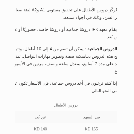
تُركّز دروس الأطفال على تحقيق مستويي A1 وA2 لفئة صغا
ر السن، وذلك في أجواء ممتعة.
يقدّم معهد IFK دروسًا جماعية أو دروسًا خاصة، حضوريًا أو ع
ن بُعد.
الدروس الجماعية :
يمكن أن تضم من 4 إلى 10 أطفال، وتتي
ح هذه الدروس ديناميكية صفية وتطوير مهارات التواصل. تمت
د على مدة 7 أسابيع، بمعدل ساعة ونصف، مرتين في الأسبو
ع.
إذا كنتم ترغبون في أخذ دروس جماعية، فإن الأسعار تكون ع
لى النحو التالي:
دروس الأطفال
في المعهد
عن بُعد
140 KD
165 KD