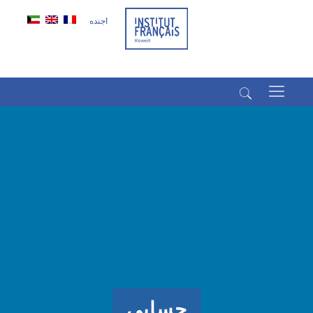
اجنده
(+965) 22022569
(+965) 66266980
حسابي