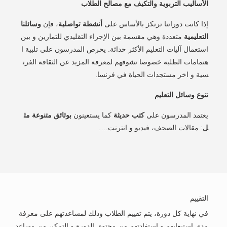
الأساليب التربوية والتكيف مع مصالح الطلاب
إذا كانت دوراتنا ترتكز بالأساس على
أنشطة تواصلية
، فإن
وسائلنا
التعليمية
متعددة وهي مقسمة بين الإجراء التقليدي للتمارين و بين
استعمال آليات التعليم الأكثر حداثة. يحرص المدرسون على تلبية ا
هتمامات الطلبة خصوصا تشوقهم لمعرفة المزيد عن الثقافة الفرن
سية و اخر مستجدات الحياة في فرنسا.
تنوع وسائل التعليم
يعتمد المدرسون على
كتب حديثة
كما يستعينون
بوثائق متنوعة مث
ل
: مقالات الصحف، فيديو و انترنت….
التقييم
في نهاية كل دورة، يتم تقييم الطلاب وذلك لمساعدتهم على معرفة
مدى استيعابهم و استفادتهم من محتوى الدورة و التمكن من مساعد