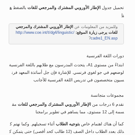
تحميل جدول
الإطار الأوروبي المشترك والمرجعي للغات
بالضغط
ه
نا
وللمزيد من المعلومات عن
الإطار الأوروبي المشترك والمرجعي
للغات يرجى زيارة الموقع:
http://www.coe.int/t/dg4/linguistic/
?
cadre1_EN.asp
دورات اللغة الفرنسية
ابتداءً من مستوى A1، يتحدث المدرسون مع طلابهم باللغة الفرنسية
لوضعهم في جو لغوي فرنسي. للإشارة فإن جل أساتذة المعهد فرن
سيون متخصصون في تدريس اللغة الفرنسية للأجانب
مجموعات متجانسة
نقدم 6 درجات من
الإطار الأوروبي المشترك والمرجعي للغات
مق
سمة إلى 12 مستوى، مما يساهم في تطوير برامجنا
كما أن هناك اهتمام خاص
بتوجيه الطلاب
أثناء تسجيلهم. وكما نهتم ك
ذلك بعدد الطلاب داخل الصف (12 طالب كحد أقصى) حتى يتمكن ك