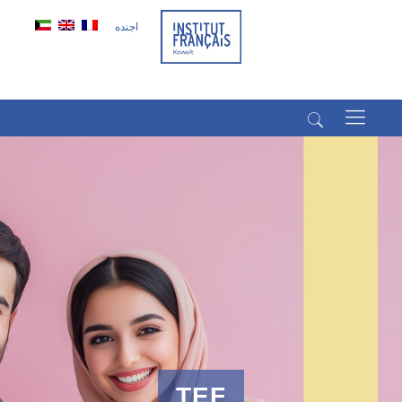
اجنده
(+965) 22022569
(+965) 66266980
TEF